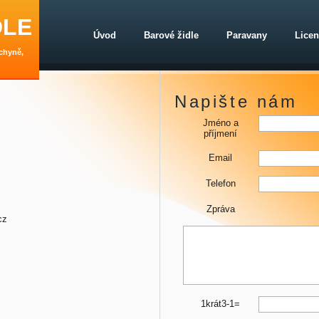
DLE
Úvod
Barové židle
Paravany
Lice
chyně,
Napište nám
Jméno a
příjmení
Email
Telefon
Zpráva
cz
1krát3-1=