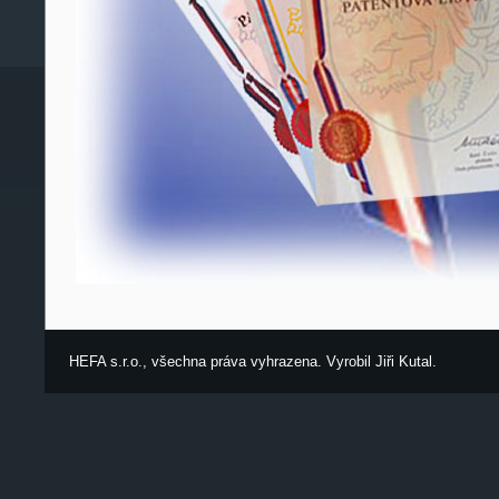
HEFA s.r.o., všechna práva vyhrazena. Vyrobil
Jiři Kutal
.