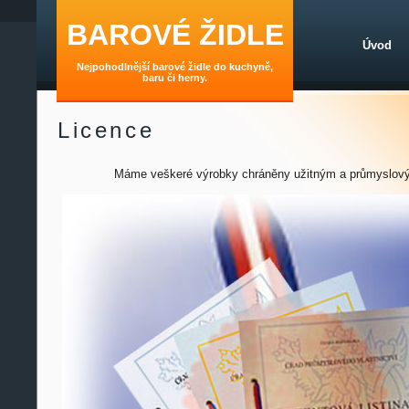
BAROVÉ ŽIDLE
Úvod
Nejpohodlnější barové židle do kuchyně,
baru či herny.
Licence
Máme veškeré výrobky chráněny užitným a průmyslov