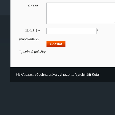
Zpráva
1krát3-1 =
*
(nápověda:2)
* povinné položky
HEFA s.r.o., všechna práva vyhrazena. Vyrobil
Jiři Kutal
.