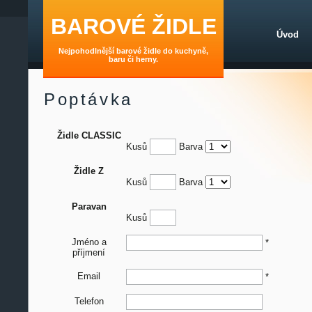
BAROVÉ ŽIDLE
Úvod
Nejpohodlnější barové židle do kuchyně,
baru či herny.
Poptávka
Židle CLASSIC
Kusů
Barva
Židle Z
Kusů
Barva
Paravan
Kusů
Jméno a
*
příjmení
Email
*
Telefon