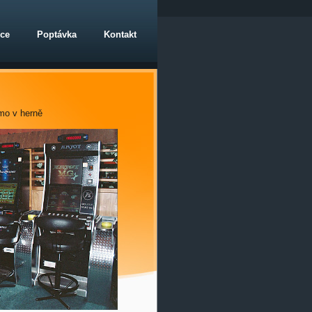
nce
Poptávka
Kontakt
mo v herně