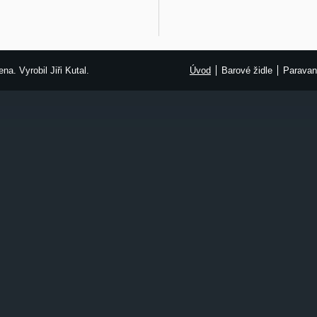
ena. Vyrobil
Jiři Kutal
.
Úvod
Barové židle
Parava